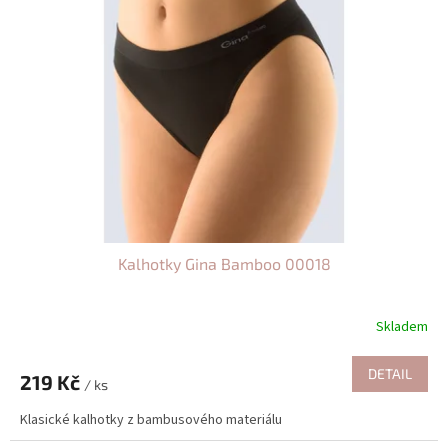
i
r
s
o
p
d
r
u
o
k
d
t
u
ů
k
t
ů
Kalhotky Gina Bamboo 00018
Skladem
DETAIL
219 Kč
/ ks
Klasické kalhotky z bambusového materiálu