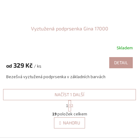
Vyztužená podprsenka Gina 17000
Skladem
DETAIL
329 Kč
od
/ ks
Bezešvá vyztužená podprsenka v základních barvách
NAČÍST 1 DALŠÍ
S
1
2
t
O
r
19
položek celkem
v
á
l
NAHORU
n
á
k
d
o