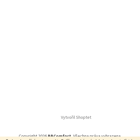
Vytvořil Shoptet
Copyright 2026
BBComfort
. Všechna práva vyhrazena.