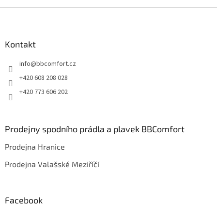
Z
á
p
a
Kontakt
t
info
@
bbcomfort.cz
í
+420 608 208 028
+420 773 606 202
Prodejny spodního prádla a plavek BBComfort
Prodejna Hranice
Prodejna Valašské Meziříčí
Facebook