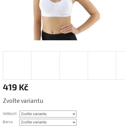
419 Kč
Měrná
Zvolte variantu
cena:
Velikost
Barva