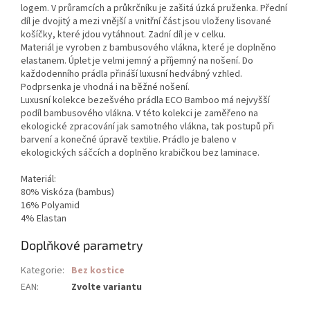
logem. V průramcích a průkrčníku je zašitá úzká pruženka. Přední
díl je dvojitý a mezi vnější a vnitřní část jsou vloženy lisované
košíčky, které jdou vytáhnout. Zadní díl je v celku.
Materiál je vyroben z bambusového vlákna, které je doplněno
elastanem. Úplet je velmi jemný a příjemný na nošení. Do
každodenního prádla přináší luxusní hedvábný vzhled.
Podprsenka je vhodná i na běžné nošení.
Luxusní kolekce bezešvého prádla ECO Bamboo má nejvyšší
podíl bambusového vlákna. V této kolekci je zaměřeno na
ekologické zpracování jak samotného vlákna, tak postupů při
barvení a konečné úpravě textilie. Prádlo je baleno v
ekologických sáčcích a doplněno krabičkou bez laminace.
Materiál:
80% Viskóza (bambus)
16% Polyamid
4% Elastan
Doplňkové parametry
Kategorie
:
Bez kostice
EAN
:
Zvolte variantu