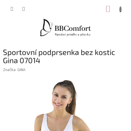
Přejít
NÁKUP
na
obsah
KOŠÍK
Sportovní podprsenka bez kostic
Gina 07014
Značka:
GINA