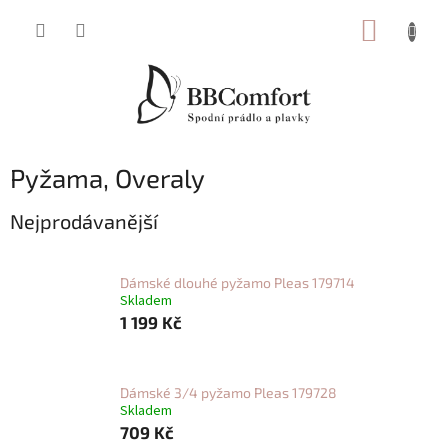
Přejít
NÁKUP
na
obsah
KOŠÍK
Pyžama, Overaly
Nejprodávanější
Dámské dlouhé pyžamo Pleas 179714
Skladem
1 199 Kč
Dámské 3/4 pyžamo Pleas 179728
Skladem
709 Kč