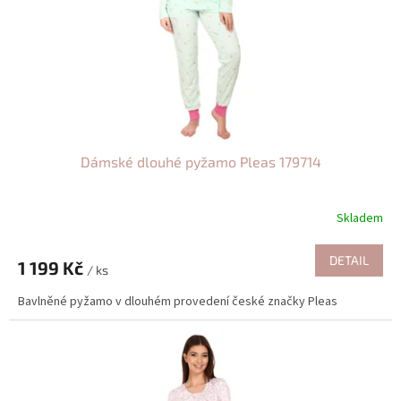
o
d
u
k
t
ů
Dámské dlouhé pyžamo Pleas 179714
Skladem
DETAIL
1 199 Kč
/ ks
Bavlněné pyžamo v dlouhém provedení české značky Pleas