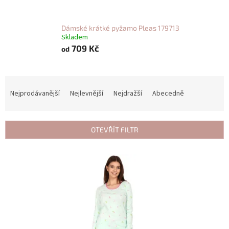
Dámské krátké pyžamo Pleas 179713
Skladem
709 Kč
od
Ř
a
Nejprodávanější
Nejlevnější
Nejdražší
Abecedně
z
e
n
OTEVŘÍT FILTR
í
p
V
r
ý
o
p
d
i
u
s
k
p
t
r
ů