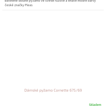
Bavlněné dlouhé pyžamo ve světlé růžové a tmavě modré barvy
české značky Pleas
Dámské pyžamo Cornette 675/69
Skladem