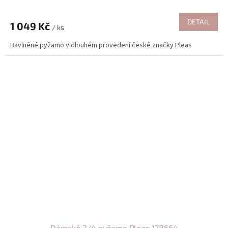
DETAIL
1 049 Kč
/ ks
Bavlněné pyžamo v dlouhém provedení české značky Pleas
Dámské 3/4 pyžamo Pleas 178664