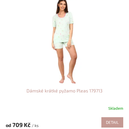
Dámské krátké pyžamo Pleas 179713
Skladem
DETAIL
709 Kč
od
/ ks