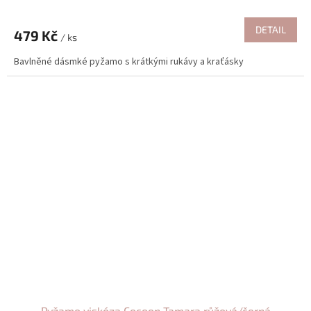
DETAIL
479 Kč
/ ks
Bavlněné dásmké pyžamo s krátkými rukávy a kraťásky
Pyžamo viskóza Cocoon Tamara růžová/černá