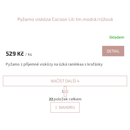
Pyžamo viskóza Cocoon Lili tm.modrá/růžová
Skladem
DETAIL
529 Kč
/ ks
Pyžamo z příjemné viskózy na úzká ramínkaa s kraťásky
NAČÍST DALŠÍ 4
S
1
2
t
O
r
22
položek celkem
v
á
l
NAHORU
n
á
k
d
o
v
a
á
c