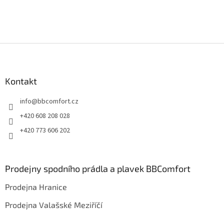
n
í
í
p
r
v
k
Z
y
á
v
p
ý
a
Kontakt
p
t
i
info
@
bbcomfort.cz
í
s
u
+420 608 208 028
+420 773 606 202
Prodejny spodního prádla a plavek BBComfort
Prodejna Hranice
Prodejna Valašské Meziříčí