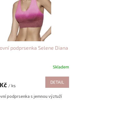
ovní podprsenka Selene Diana
Skladem
DETAIL
 Kč
/ ks
vní podprsenka s jemnou výztuží
O
v
l
á
d