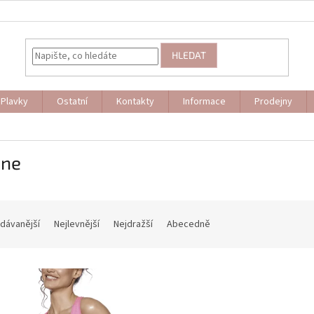
HLEDAT
Plavky
Ostatní
Kontakty
Informace
Prodejny
ene
dávanější
Nejlevnější
Nejdražší
Abecedně