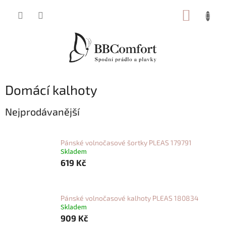
Přejít
NÁKUP
na
obsah
KOŠÍK
Domácí kalhoty
Nejprodávanější
Pánské volnočasové šortky PLEAS 179791
Skladem
619 Kč
Pánské volnočasové kalhoty PLEAS 180834
Skladem
909 Kč