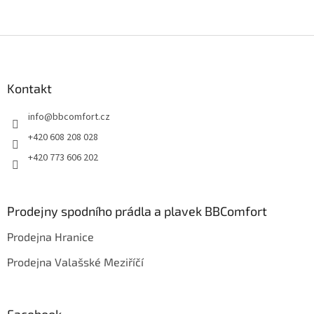
c
í
p
Z
r
á
v
p
k
a
Kontakt
y
t
v
info
@
bbcomfort.cz
ý
í
p
+420 608 208 028
i
s
+420 773 606 202
u
Prodejny spodního prádla a plavek BBComfort
Prodejna Hranice
Prodejna Valašské Meziříčí
Facebook