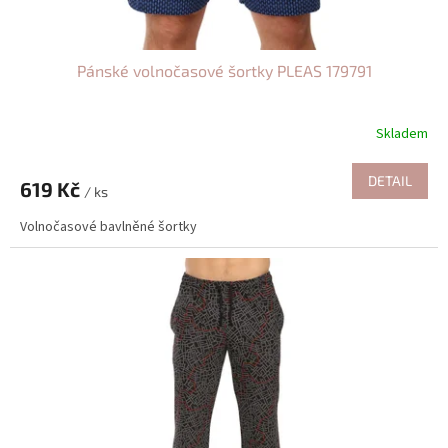
ů
Pánské volnočasové šortky PLEAS 179791
Skladem
DETAIL
619 Kč
/ ks
Volnočasové bavlněné šortky