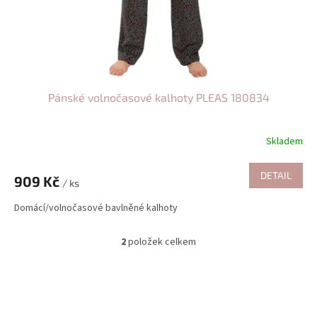
Pánské volnočasové kalhoty PLEAS 180834
Skladem
DETAIL
909 Kč
/ ks
Domácí/volnočasové bavlněné kalhoty
2
položek celkem
O
v
l
á
d
a