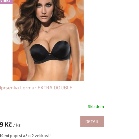
vinka
dprsenka Lormar EXTRA DOUBLE
Skladem
DETAIL
9 Kč
/ ks
šení poprsí až o 2 velikosti!