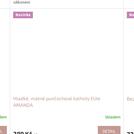
silikonem
Novinka
No
Hladké, matné punčochové kalhoty Elite
Bez
AMANDA
adem
Skladem
L
DETAIL
289 Kč