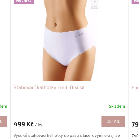
Novinka
No
Stahovací kalhotky Emili Dixi sil
Po
adem
Skladem
L
DETAIL
499 Kč
79
/ ks
Vysoké stahovací kalhotky do pasu s laserovými okraji se
Zvět