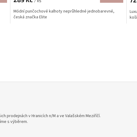
72
/ ks
Módní punčochové kalhoty neprůhledné jednobarevné,
Lux
česká značka Elite
koš
ich prodejnách v Hranicích n/M a ve Valašském Meziříčí.
íme s výběrem.