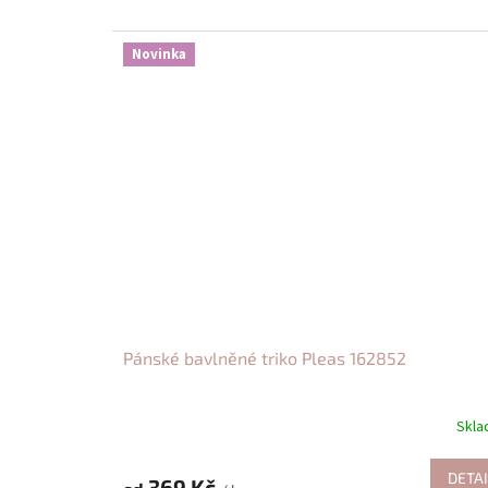
Novinka
Pánské bavlněné triko Pleas 162852
Skl
DETAI
369 Kč