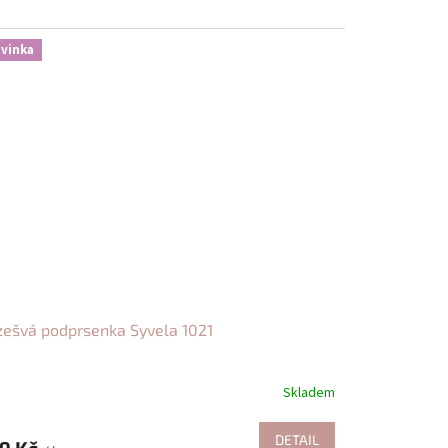
vinka
ešvá podprsenka Syvela 1021
Skladem
DETAIL