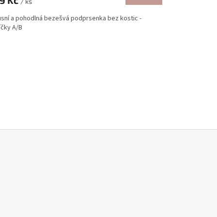
9 Kč
/ ks
usní a pohodlná bezešvá podprsenka bez kostic -
íčky A/B