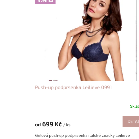
Novinka
Push-up podprsenka Leilieve 0991
Skl
DETAI
699 Kč
od
/ ks
Gelová push-up podprsenka italské značky Leilieve