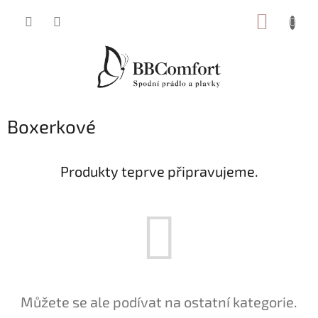
Přejít
NÁKUP
na
obsah
KOŠÍK
Boxerkové
Produkty teprve připravujeme.
Můžete se ale podívat na ostatní kategorie.