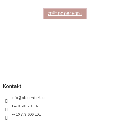
ZPĚT DO OBCHODU
Z
á
p
a
Kontakt
t
info
@
bbcomfort.cz
í
+420 608 208 028
+420 773 606 202