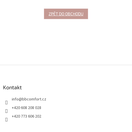
ZPĚT DO OBCHODU
Z
á
p
a
Kontakt
t
info
@
bbcomfort.cz
í
+420 608 208 028
+420 773 606 202