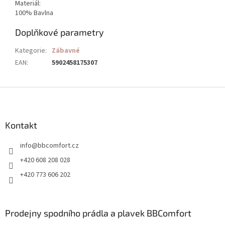
Materiál:
100% Bavlna
Doplňkové parametry
Kategorie
:
Zábavné
EAN
:
5902458175307
Z
á
p
a
Kontakt
t
info
@
bbcomfort.cz
í
+420 608 208 028
+420 773 606 202
Prodejny spodního prádla a plavek BBComfort