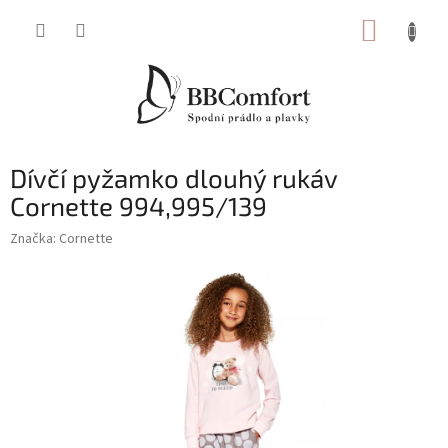
Přejít
NÁKUP
na
obsah
KOŠÍK
Dívčí pyžamko dlouhý rukáv
Cornette 994,995/139
Značka:
Cornette