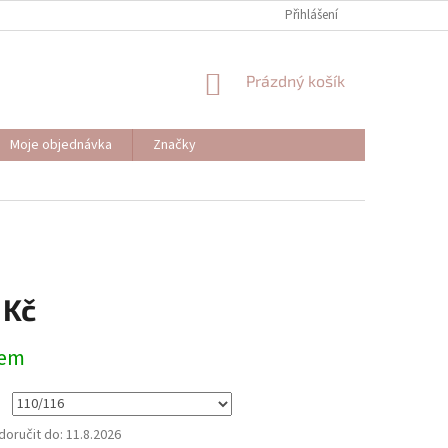
Přihlášení
NÁKUPNÍ
Prázdný košík
KOŠÍK
Moje objednávka
Značky
 Kč
dem
oručit do:
11.8.2026