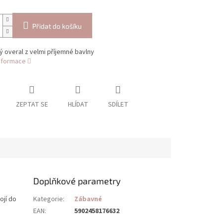
Přidat do košíku
 overal z velmi příjemné bavlny
informace
ZEPTAT SE
HLÍDAT
SDÍLET
Doplňkové parametry
ojí do
Kategorie
:
Zábavné
EAN
:
5902458176632