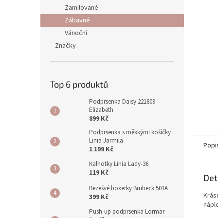
n
Zamilované
e
Zábavné
l
Vánoční
Značky
Top 6 produktů
Podprsenka Daisy 221809
Elizabeth
899 Kč
Podprsenka s měkkými košíčky
Linia Jarmila
Popi
1 199 Kč
Kalhotky Linia Lady-36
119 Kč
Det
Bezešvé boxerky Brubeck 501A
Krás
399 Kč
náple
Push-up podprsenka Lormar