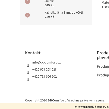
Souffle
Mater
569 Kč
100%
Kalhotky Gina Bamboo 00018
219 Kč
Z
á
p
a
t
Kontakt
Prode
í
plave
info
@
bbcomfort.cz
Prodej
+420 608 208 028
Prodej
+420 773 606 202
Copyright 2026
BBComfort
. Všechna práva vyhrazena.
Tento web používá soubory co