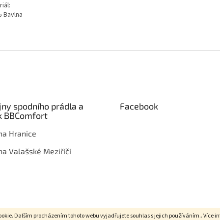
iál:
 Bavlna
jny spodního prádla a
Facebook
k BBComfort
na Hranice
na Valašské Meziříčí
okie. Dalším procházením tohoto webu vyjadřujete souhlas s jejich používáním.. Více i