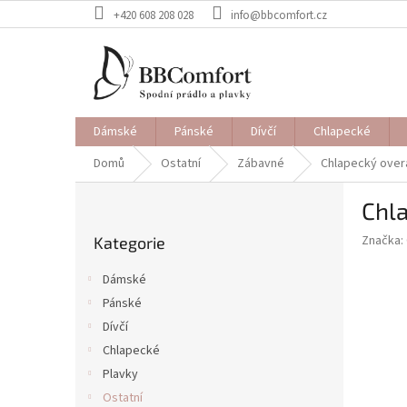
Přejít
+420 608 208 028
info@bbcomfort.cz
na
obsah
Dámské
Pánské
Dívčí
Chlapecké
Domů
Ostatní
Zábavné
Chlapecký overa
P
Chla
o
Přeskočit
s
Značka:
Kategorie
kategorie
t
r
Dámské
a
Pánské
n
Dívčí
n
í
Chlapecké
p
Plavky
a
Ostatní