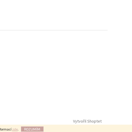
Vytvořil Shoptet
nformací
zde
.
ROZUMÍM