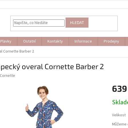
HLEDAT
Plavky
Ostatní
Kontakty
Informace
Prodejny
l Cornette Barber 2
pecký overal Cornette Barber 2
Cornette
639
Měrná
Skla
cena:
Velikost
Můžeme d