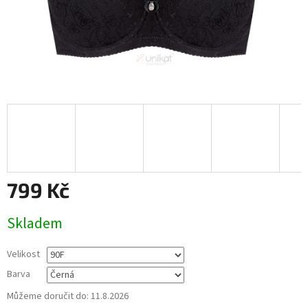
799 Kč
Měrná
Skladem
cena:
Velikost
Barva
Můžeme doručit do:
11.8.2026