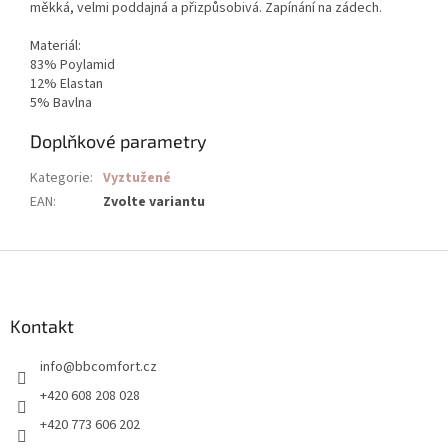
měkká, velmi poddajná a přizpůsobivá. Zapínání na zádech.
Materiál:
83% Poylamid
12% Elastan
5% Bavlna
Doplňkové parametry
Kategorie
:
Vyztužené
EAN
:
Zvolte variantu
Z
á
p
a
Kontakt
t
info
@
bbcomfort.cz
í
+420 608 208 028
+420 773 606 202