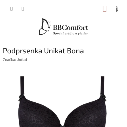
Přejít
NÁKUP
na
obsah
KOŠÍK
Podprsenka Unikat Bona
Značka:
Unikat