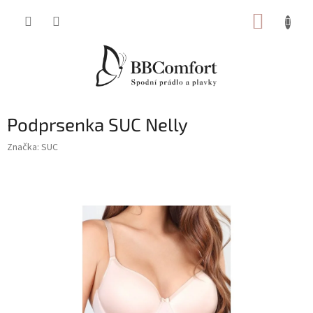
Přejít
NÁKUP
na
obsah
KOŠÍK
Podprsenka SUC Nelly
Značka:
SUC