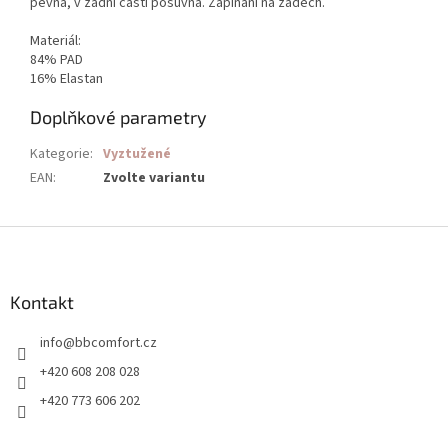
pevná, v zadní části posuvná. Zapínání na zádech.
Materiál:
84% PAD
16% Elastan
Doplňkové parametry
Kategorie
:
Vyztužené
EAN
:
Zvolte variantu
Z
á
p
a
Kontakt
t
info
@
bbcomfort.cz
í
+420 608 208 028
+420 773 606 202