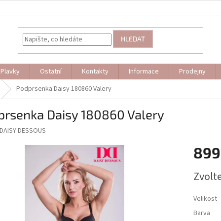
HLEDAT
Plavky
Ostatní
Kontakty
Informace
Prodejny
Podprsenka Daisy 180860 Valery
prsenka Daisy 180860 Valery
DAISY DESSOUS
899
Měrná
Zvolt
cena:
Velikost
Barva