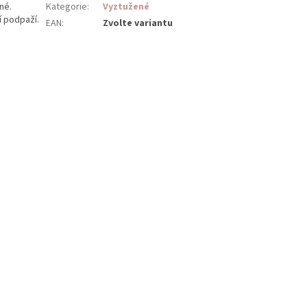
né.
Kategorie
:
Vyztužené
í podpaží.
EAN
:
Zvolte variantu