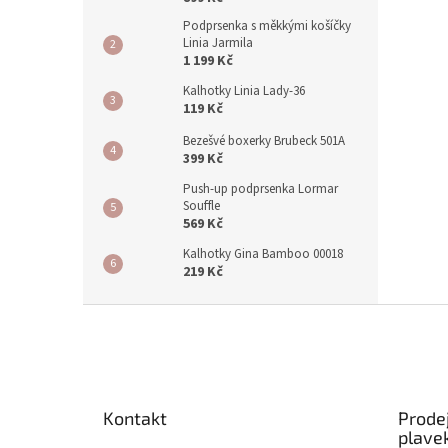
Podprsenka s měkkými košíčky
Linia Jarmila
1 199 Kč
Kalhotky Linia Lady-36
119 Kč
Bezešvé boxerky Brubeck 501A
399 Kč
Push-up podprsenka Lormar
Souffle
569 Kč
Kalhotky Gina Bamboo 00018
219 Kč
Z
á
p
a
t
Kontakt
Prode
í
plave