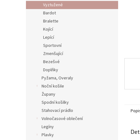
n
Vyztužené
e
Bardot
l
Bralette
Kojící
Lepící
Sportovní
Zmenšující
Bezešvé
Doplňky
Pyžama, Overaly
Noční košile
Župany
Spodní košilky
Stahovací prádlo
Popi
Volnočasové oblečení
Legíny
Det
Plavky