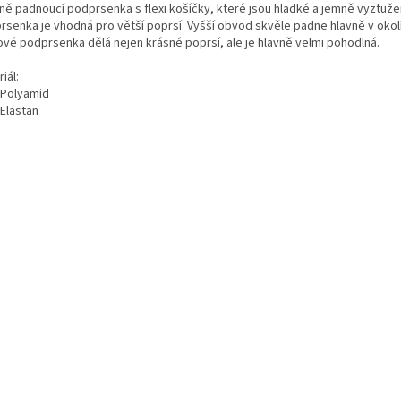
ně padnoucí podprsenka s flexi košíčky, které jsou hladké a jemně vyztuže
rsenka je vhodná pro větší poprsí. Vyšší obvod skvěle padne hlavně v okol
ové podprsenka dělá nejen krásné poprsí, ale je hlavně velmi pohodlná.
iál:
Polyamid
Elastan