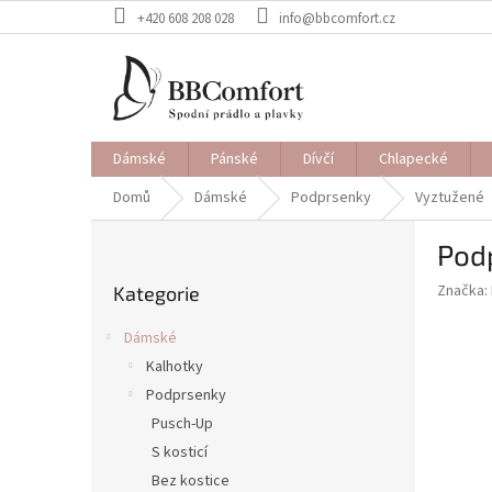
Přejít
+420 608 208 028
info@bbcomfort.cz
na
obsah
Dámské
Pánské
Dívčí
Chlapecké
Domů
Dámské
Podprsenky
Vyztužené
P
Pod
o
Přeskočit
s
Značka:
Kategorie
kategorie
t
r
Dámské
a
Kalhotky
n
Podprsenky
n
í
Pusch-Up
p
S kosticí
a
Bez kostice