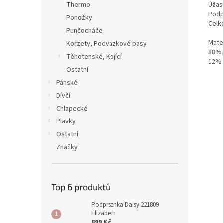
Úžas
Thermo
Podp
Ponožky
Celk
Punčocháče
Mater
Korzety, Podvazkové pasy
88% 
Těhotenské, Kojící
12% 
Ostatní
Pánské
Dívčí
Chlapecké
Plavky
Ostatní
Značky
Top 6 produktů
Podprsenka Daisy 221809
Elizabeth
899 Kč