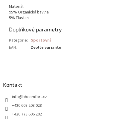
Materiál:
95% Organická bavlna
5% Elastan
Doplňkové parametry
Kategorie
:
Sportovní
EAN
:
Zvolte variantu
Z
á
p
a
Kontakt
t
info
@
bbcomfort.cz
í
+420 608 208 028
+420 773 606 202