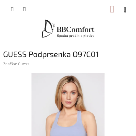
Přejít
NÁKUP
na
obsah
KOŠÍK
GUESS Podprsenka O97C01
Značka:
Guess