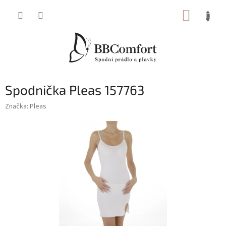
Přejít
NÁKUP
na
obsah
KOŠÍK
Spodnička Pleas 157763
Značka:
Pleas