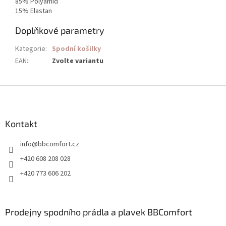
85% Polyamid
15% Elastan
Doplňkové parametry
Kategorie
:
Spodní košilky
EAN
:
Zvolte variantu
Z
á
p
a
Kontakt
t
info
@
bbcomfort.cz
í
+420 608 208 028
+420 773 606 202
Prodejny spodního prádla a plavek BBComfort