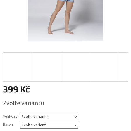
399 Kč
Měrná
Zvolte variantu
cena:
Velikost
Barva