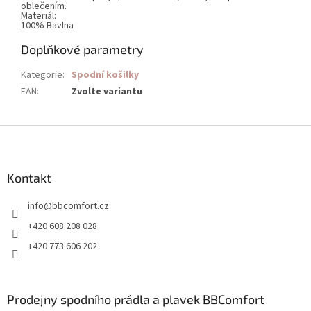
oblečením.
Materiál:
100% Bavlna
Doplňkové parametry
Kategorie
:
Spodní košilky
EAN
:
Zvolte variantu
Z
á
p
a
Kontakt
t
info
@
bbcomfort.cz
í
+420 608 208 028
+420 773 606 202
Prodejny spodního prádla a plavek BBComfort