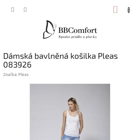
Přejít
NÁKUP
na
obsah
KOŠÍK
Dámská bavlněná košilka Pleas
083926
Značka:
Pleas