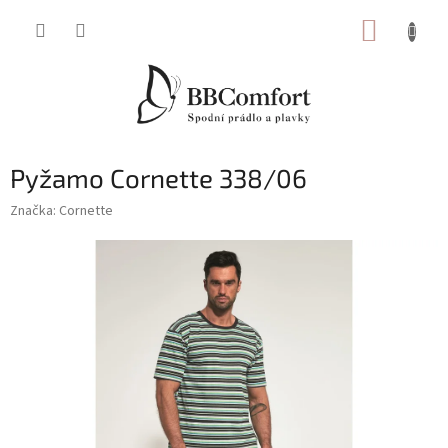
Přejít
NÁKUP
na
obsah
KOŠÍK
Pyžamo Cornette 338/06
Značka:
Cornette