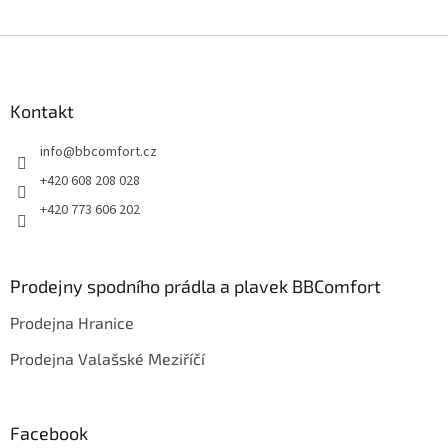
Z
á
p
a
Kontakt
t
info
@
bbcomfort.cz
í
+420 608 208 028
+420 773 606 202
Prodejny spodního prádla a plavek BBComfort
Prodejna Hranice
Prodejna Valašské Meziříčí
Facebook