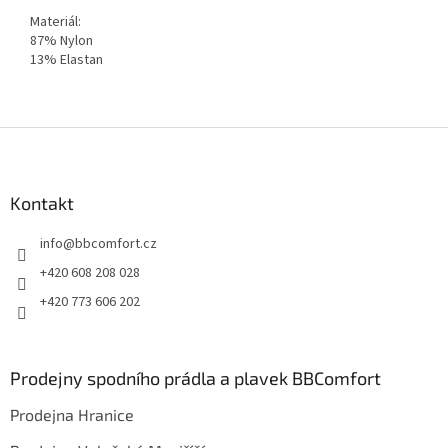
Materiál:
87% Nylon
13% Elastan
Z
á
p
a
Kontakt
t
info
@
bbcomfort.cz
í
+420 608 208 028
+420 773 606 202
Prodejny spodního prádla a plavek BBComfort
Prodejna Hranice