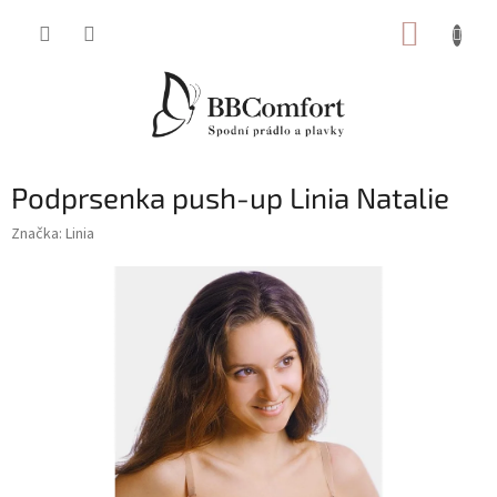
Přejít
NÁKUP
na
obsah
KOŠÍK
Podprsenka push-up Linia Natalie
Značka:
Linia