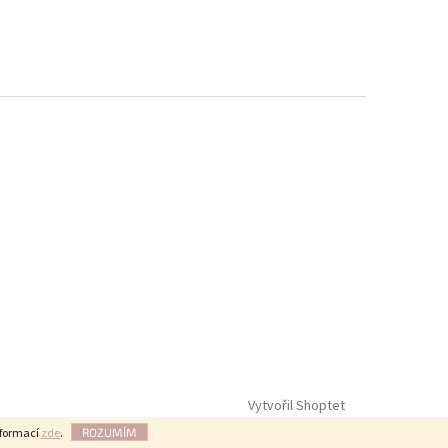
Vytvořil Shoptet
nformací
zde
.
ROZUMÍM