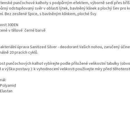
tenské punčochové kalhoty s podpůrným efektem, výborně sedí přes bříšk
ůrný odstupňovaný svěr v oblasti lýtek, bavlněný klínek a plochý šev pro k
ní. Bez zesílené špice, s bavlněným klínkem, ploché švy.
ost 30DEN
zené v tělové černé barvě
akteriální úprava Sanitized Silver - deodorant Vašich nohou, zaručený účine
álně 20 pracích cyklů.
kost punčochových kalhot vybírejte podle přiložené velikostní tabulky (obv
d a výška postavy ): k vyhodnocení velikosti používejte míry před těhotens
iál:
Polyamid
Elastan