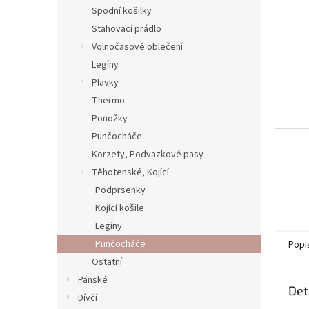
n
Spodní košilky
e
Stahovací prádlo
l
Volnočasové oblečení
Legíny
Plavky
Thermo
Ponožky
Punčocháče
Korzety, Podvazkové pasy
Těhotenské, Kojící
Podprsenky
Kojící košile
Legíny
Punčocháče
Popi
Ostatní
Pánské
Det
Dívčí