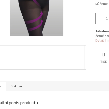
Můžeme d
Těhotens
černé bar
Detailní 
TISK
s
Diskuze
ailní popis produktu