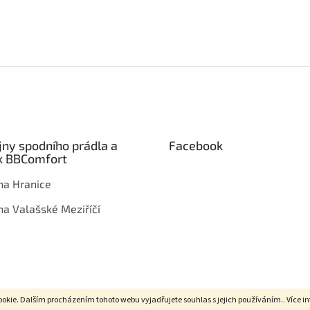
jny spodního prádla a
Facebook
k BBComfort
na Hranice
na Valašské Meziříčí
okie. Dalším procházením tohoto webu vyjadřujete souhlas s jejich používáním.. Více i