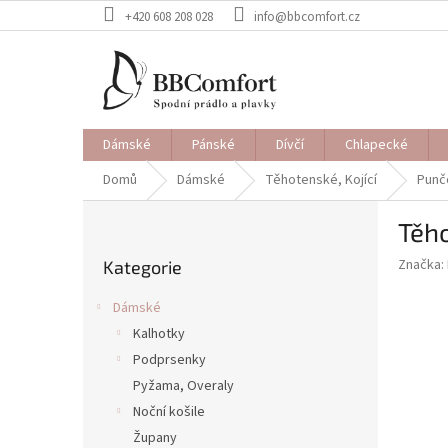
Přejít
+420 608 208 028
info@bbcomfort.cz
na
obsah
Dámské
Pánské
Dívčí
Chlapecké
Domů
Dámské
Těhotenské, Kojící
Punč
P
Těh
o
Přeskočit
s
Značka:
Kategorie
kategorie
t
r
Dámské
a
Kalhotky
n
Podprsenky
n
í
Pyžama, Overaly
p
Noční košile
a
Župany