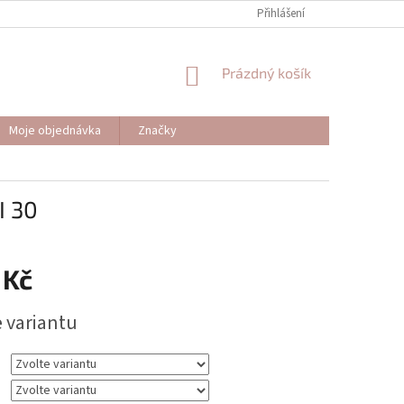
Přihlášení
NÁKUPNÍ
Prázdný košík
KOŠÍK
Moje objednávka
Značky
I 30
 Kč
e variantu