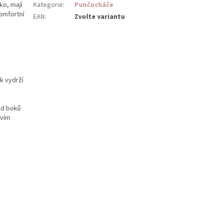
o, mají
Kategorie
:
Punčocháče
omfortní
EAN
:
Zvolte variantu
k vydrží
od boků
tvím