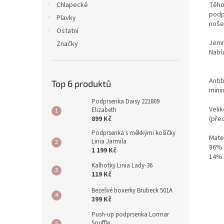
Těho
Chlapecké
podp
Plavky
noše
Ostatní
Jemn
Značky
Nabí
Antib
Top 6 produktů
minim
Podprsenka Daisy 221809
Veli
Elizabeth
(pře
899 Kč
Podprsenka s měkkými košíčky
Mater
Linia Jarmila
86% 
1 199 Kč
14% 
Kalhotky Linia Lady-36
119 Kč
Bezešvé boxerky Brubeck 501A
399 Kč
Push-up podprsenka Lormar
Souffle