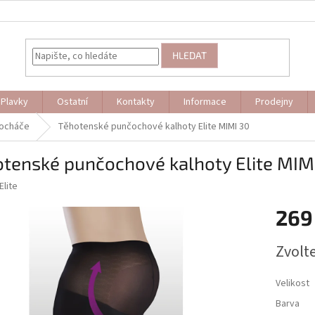
HLEDAT
Plavky
Ostatní
Kontakty
Informace
Prodejny
ocháče
Těhotenské punčochové kalhoty Elite MIMI 30
otenské punčochové kalhoty Elite MIM
Elite
269
Měrná
Zvolt
cena:
Velikost
Barva