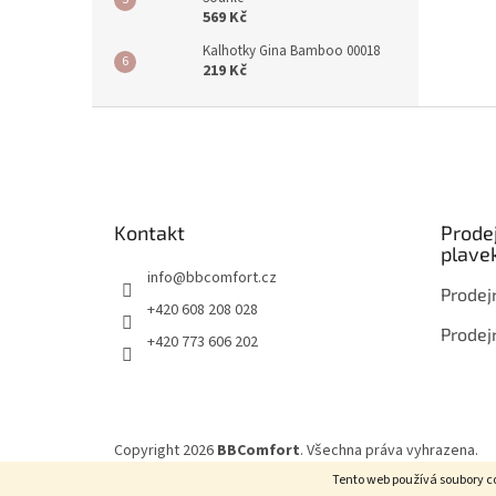
569 Kč
Kalhotky Gina Bamboo 00018
219 Kč
Z
á
p
a
t
Kontakt
Prode
í
plave
info
@
bbcomfort.cz
Prodej
+420 608 208 028
Prodej
+420 773 606 202
Copyright 2026
BBComfort
. Všechna práva vyhrazena.
Tento web používá soubory co