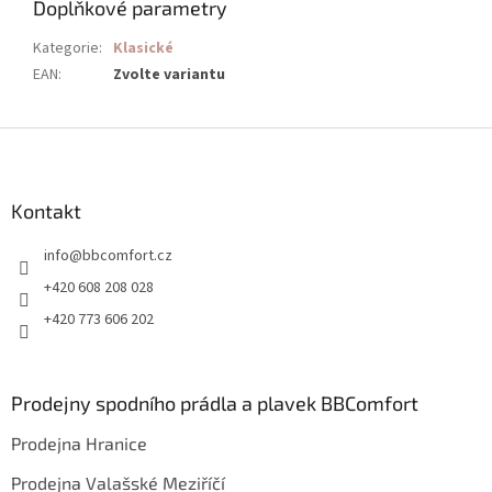
Doplňkové parametry
Kategorie
:
Klasické
EAN
:
Zvolte variantu
Z
á
p
a
Kontakt
t
info
@
bbcomfort.cz
í
+420 608 208 028
+420 773 606 202
Prodejny spodního prádla a plavek BBComfort
Prodejna Hranice
Prodejna Valašské Meziříčí