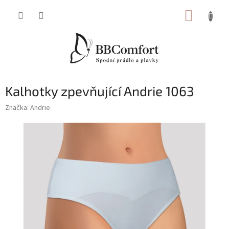
Přejít
NÁKUP
na
obsah
KOŠÍK
Kalhotky zpevňující Andrie 1063
Značka:
Andrie