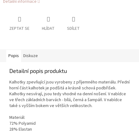
Detailní informace
ZEPTAT SE
HLÍDAT
SDÍLET
Popis
Diskuze
Detailní popis produktu
Kalhotky zpevňující jsou vyrobeny z příjemného materiálu. Přední
horní část kalhotek je podšitá a krásně schová podbřišek.
Kalhotky nesvírají, jsou tedy vhodné na denní nošení. V nabídce
ve třech základních barvách - bílá, černá a šampáň. V nabídce
také s vyšším bokem ve větších velikostech.
Materiál:
72% Polyamid
28% Elastan