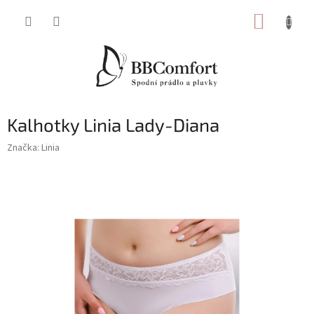
Přejít
NÁKUP
na
obsah
KOŠÍK
Kalhotky Linia Lady-Diana
Značka:
Linia