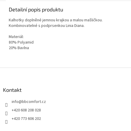
Detailní popis produktu
Kalhotky doplněné jemnou krajkou a malou mašličkou.
Kombinovatelné s podprsenkou Linia Diana.
Materiál:
80% Polyamid
20% Bavlna
Z
á
p
a
Kontakt
t
info
@
bbcomfort.cz
í
+420 608 208 028
+420 773 606 202