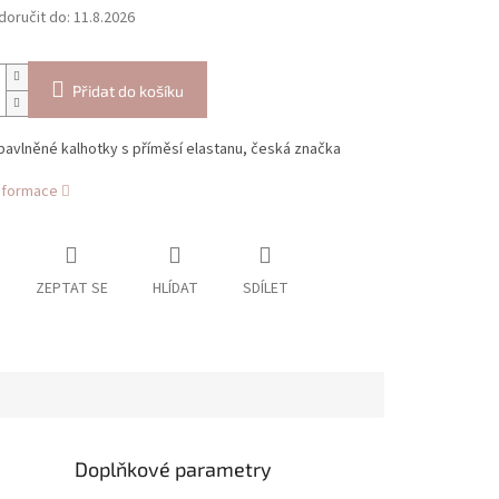
oručit do:
11.8.2026
Přidat do košíku
bavlněné kalhotky s příměsí elastanu, česká značka
informace
ZEPTAT SE
HLÍDAT
SDÍLET
Doplňkové parametry