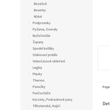
n
Bezešvé
e
Boxerky
l
Nízké
Podprsenky
Pyžama, Overaly
Noční košile
Župany
Spodní košilky
Stahovací prádlo
Volnočasové oblečení
Legíny
Plavky
Thermo
Ponožky
Popi
Punčocháče
Korzety, Podvazkové pasy
Det
Těhotenské, Kojící