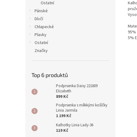
Kalh
Ostatní
pruž
Pánské
Vyso
Dívčí
Mater
Chlapecké
95% 
Plavky
5% E
Ostatní
Značky
Top 6 produktů
Podprsenka Daisy 221809
Elizabeth
899 Kč
Podprsenka s měkkými košíčky
Linia Jarmila
1 199 Kč
Kalhotky Linia Lady-36
119 Kč