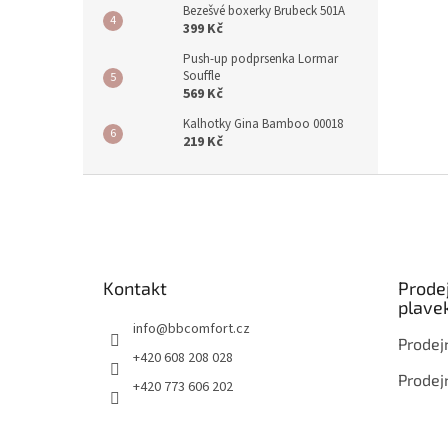
Bezešvé boxerky Brubeck 501A
399 Kč
Push-up podprsenka Lormar
Souffle
569 Kč
Kalhotky Gina Bamboo 00018
219 Kč
Z
á
p
a
t
Kontakt
Prode
í
plave
info
@
bbcomfort.cz
Prodej
+420 608 208 028
Prodej
+420 773 606 202