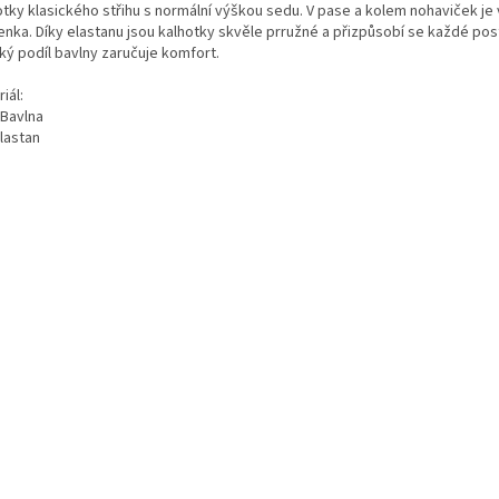
otky klasického střihu s normální výškou sedu. V pase a kolem nohaviček je 
enka. Díky elastanu jsou kalhotky skvěle prružné a přizpůsobí se každé pos
ký podíl bavlny zaručuje komfort.
iál:
Bavlna
lastan