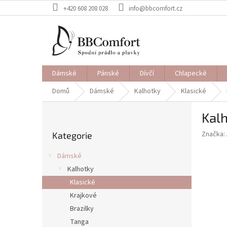
Přejít
+420 608 208 028
info@bbcomfort.cz
na
obsah
Dámské
Pánské
Dívčí
Chlapecké
Domů
Dámské
Kalhotky
Klasické
P
Kalh
o
Přeskočit
s
Značka:
Kategorie
kategorie
t
r
Dámské
a
Kalhotky
n
Klasické
n
í
Krajkové
p
Brazilky
a
Tanga