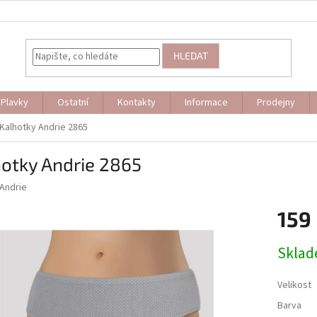
HLEDAT
Plavky
Ostatní
Kontakty
Informace
Prodejny
Kalhotky Andrie 2865
otky Andrie 2865
Andrie
159
Měrná
Skla
cena:
Velikost
Barva