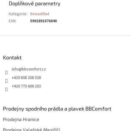
Doplňkové parametry
Kategorie
:
Dvoudílné
EAN
:
5901891876840
Z
á
p
a
Kontakt
t
info
@
bbcomfort.cz
í
+420 608 208 028
+420 773 606 202
Prodejny spodního prádla a plavek BBComfort
Prodejna Hranice
Prodejna Valašské Meziříčí