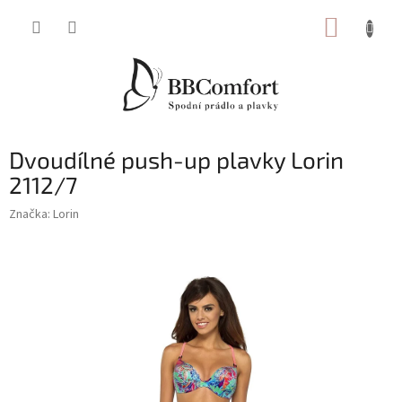
Přejít
NÁKUP
na
obsah
KOŠÍK
Dvoudílné push-up plavky Lorin
2112/7
Značka:
Lorin