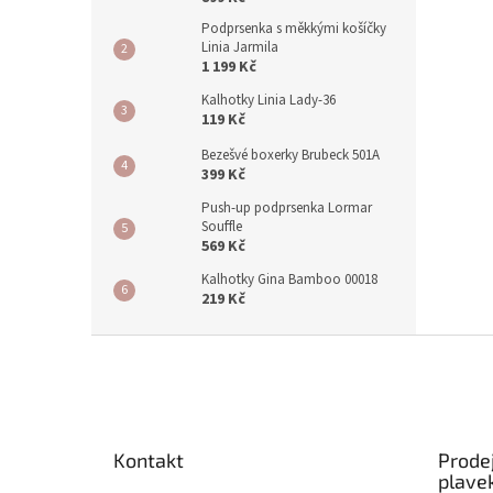
Podprsenka s měkkými košíčky
Linia Jarmila
1 199 Kč
Kalhotky Linia Lady-36
119 Kč
Bezešvé boxerky Brubeck 501A
399 Kč
Push-up podprsenka Lormar
Souffle
569 Kč
Kalhotky Gina Bamboo 00018
219 Kč
Z
á
p
a
t
Kontakt
Prode
í
plave