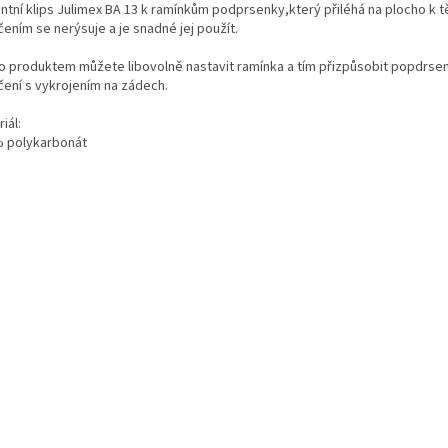
ntní klips Julimex BA 13 k ramínkům podprsenky,který přiléhá na plocho k t
ením se nerýsuje a je snadné jej použít.
o produktem můžete libovolně nastavit ramínka a tím přizpůsobit popdrse
čení s vykrojením na zádech.
iál:
 polykarbonát