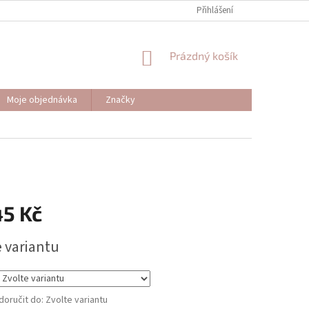
Přihlášení
NÁKUPNÍ
Prázdný košík
KOŠÍK
Moje objednávka
Značky
45 Kč
e variantu
oručit do:
Zvolte variantu