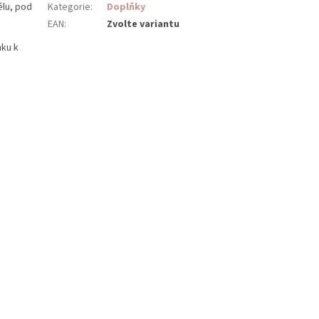
ělu, pod
Kategorie
:
Doplňky
EAN
:
Zvolte variantu
nku k