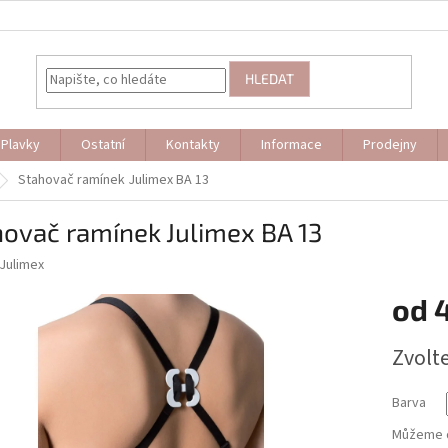
HLEDAT
Plavky
Ostatní
Kontakty
Informace
Prodejny
Stahovač ramínek Julimex BA 13
ovač ramínek Julimex BA 13
Julimex
od
Měrná
Zvolt
cena:
Barva
Můžeme d