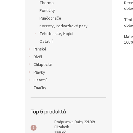
Dece
Thermo
obleč
Ponožky
Punčocháče
Tímt
oble
Korzety, Podvazkové pasy
Těhotenské, Kojící
Mater
Ostatní
100%
Pánské
Dívčí
Chlapecké
Plavky
Ostatní
Značky
Top 6 produktů
Podprsenka Daisy 221809
Elizabeth
899 Kč