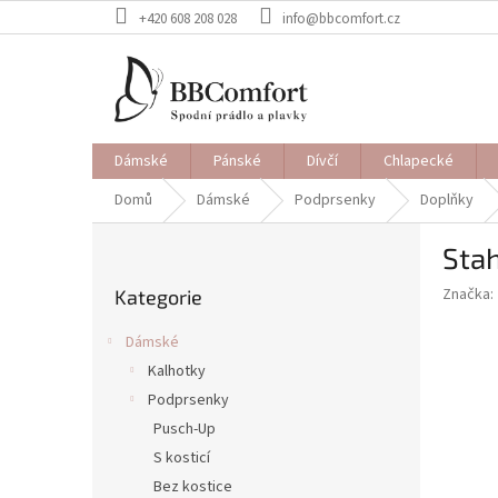
Přejít
+420 608 208 028
info@bbcomfort.cz
na
obsah
Dámské
Pánské
Dívčí
Chlapecké
Domů
Dámské
Podprsenky
Doplňky
P
Stah
o
Přeskočit
s
Značka:
Kategorie
kategorie
t
r
Dámské
a
Kalhotky
n
Podprsenky
n
í
Pusch-Up
p
S kosticí
a
Bez kostice