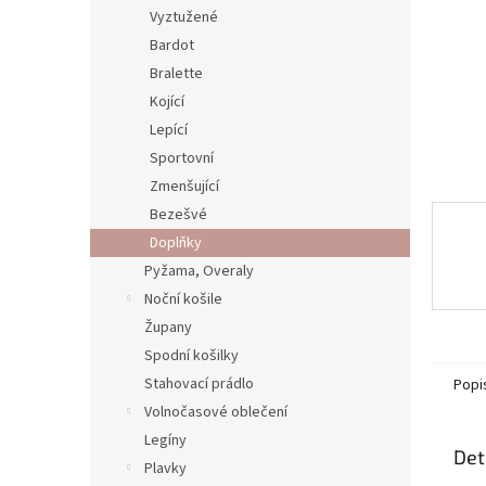
n
Vyztužené
e
Bardot
l
Bralette
Kojící
Lepící
Sportovní
Zmenšující
Bezešvé
Doplňky
Pyžama, Overaly
Noční košile
Župany
Spodní košilky
Stahovací prádlo
Popi
Volnočasové oblečení
Legíny
Det
Plavky